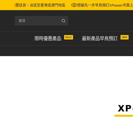
K$600，即可免費順豐送貨，派送至香港或澳門地區
想搶先一步早鳥預訂XPo
搜
尋
SALE
NEW
限時優惠產品
最新產品早鳥預訂