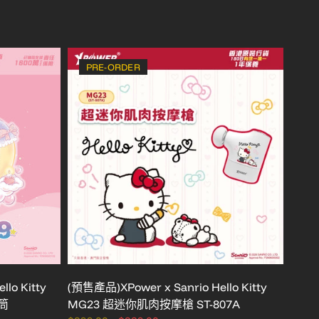
PRE-ORDER
P
lo Kitty
(預售產品)XPower x Sanrio Hello Kitty
(預售產
風筒
MG23 超迷你肌肉按摩槍 ST-807A
MG2