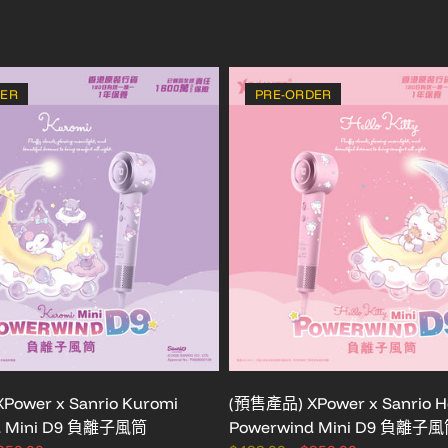
DER
PRE-ORDER
ower x Sanrio Kuromi
(預售產品) XPower x Sanrio Hel
d Mini D9 負離子風筒
Powerwind Mini D9 負離子