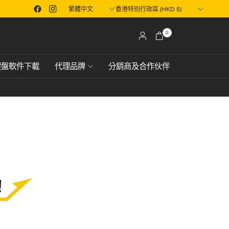
Translation
Translation
限會員
購物滿 HK$600，即可免費順豐送貨，派送至香港或澳門地區
想
missing:
missing:
zh-
zh-
0
TW.localization.update_country
TW.localization.update_country
鍵盤軟件下載
代理品牌
分銷商及合作伙伴