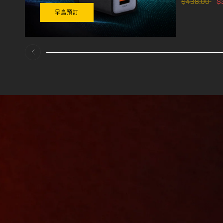
$438.00
$
早鳥預訂