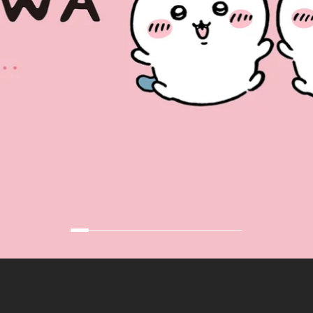
Slide Headin
Add descriptive text for your slide here.
SHOP NOW
SHOP NOW
SHOP NOW