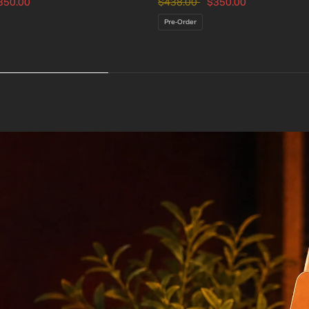
350.00
$438.00
$350.00
Pre-Order