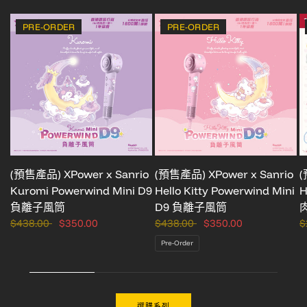
PRE-ORDER
PRE-ORDER
(預售產品) XPower x Sanrio
(預售產品) XPower x Sanrio
(
Kuromi Powerwind Mini D9
Hello Kitty Powerwind Mini
H
負離子風筒
D9 負離子風筒
肉
$438.00
$350.00
$438.00
$350.00
$
Pre-Order
選購系列