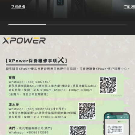
立即選購
立即選
Add descriptive text for your slide here.