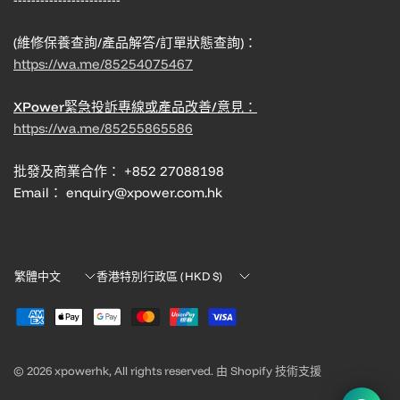
(維修保養查詢/產品解答/訂單狀態查詢)：
https://wa.me/85254075467
XPower緊急投訴專線或產品改善/意見：
https://wa.me/85255865586
批發及商業合作： +852 27088198
Email： enquiry@xpower.com.hk
Translation
Translation
missing:
missing:
zh-
zh-
TW.localization.update_country
TW.localization.update_country
© 2026 xpowerhk, All rights reserved. 由 Shopify 技術支援