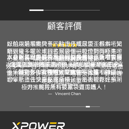
顧客評價
以前用過某隻牌子，貼上去成日歪歪斜斜，叉
好怕以前嗰啲只有四粒燈仔嘅尿袋，根本唔知
唔到電。呢款半固態尿袋個磁吸位對得極準，
剩返幾多電，成日去到最後一粒燈閃閃吓先嚟
以前用舊嗰隻尿袋重到好似帶舊磚出街咁，每
本身對半固態技術抱住觀望態度，買返嚟實測
本身返工已經要帶電腦同好多雜物，舊嗰隻尿
心驚膽戰。呢款有清晰嘅數碼電量顯示，剩返
一貼即叉，細節位做得好好。
次都要諗過度過先敢帶。😂 呢款半固態尿袋真
完真係要寫個服字。機身薄咗成差唔多三分
袋重到我平時寧願唔帶。換咗呢隻半固態之
幾多 % 一目了然，用落好有安全感。而且電量
一，但完全冇犧牲到叉電速度同容量，iPhone
後，薄到好似冇帶咁，返放工搭地鐵嗰陣攞出
係輕勁多！叉電速度又爽快～大推！🙌🏻
Mandy_Wong92
顯示個設計好低調型格，唔會太浮誇，好啱我
17e 貼上去快充反應極快，散熱表現亦比預期
嚟單手揸住叉電都完全唔攰，出街輕鬆好多，
呢啲強迫症用家。
Tina Chan
極力推薦畀所有要塞袋返工嘅人！
好，呢粒黑科技尿袋買得過。
Vincent Chan
Anson Chan
Jerry Ng