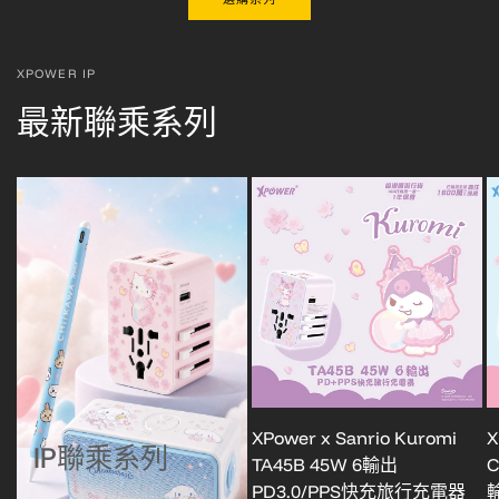
XPOWER IP
最新聯乘系列
XPower x Sanrio Kuromi
X
IP聯乘系列
TA45B 45W 6輸出
C
PD3.0/PPS快充旅行充電器