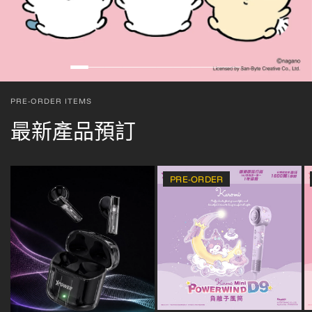
Slide Heading
Add descriptive text for your slide here.
SHOP NOW
SHOP NOW
PRE-ORDER ITEMS
最新產品預訂
PRE-ORDER