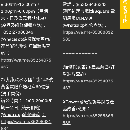
我的願望清單
9:30am~12:00nn，
電話：(853)28436343
1:00pm~6:00pm（星期
澳門祐漢市場街iSquare 電
六、日及公眾假期休息）
腦廣場M,N,S鋪
(產品及維修保養查詢)：
(Whatsapp維修查詢)：
+852 27088346
https://wa.me/85368812
(Whatsapp維修保養查詢/
586
產品解答/網站訂單狀態查
詢)：
------------------------
https://wa.me/85254075
467
(維修保養查詢/產品解答/訂
單狀態查詢)：
2) 九龍深水埗福華街146號
https://wa.me/85254075
黃金電腦商場地庫69號舖
467
(洗手間傍)
辦公時間：12:00-20:00(星
XPower緊急投訴專線或產
期一至日) (請先預約)
品改善/意見：
(Whatsapp維修查詢)：
https://wa.me/85255865
https://wa.me/85298481
586
634