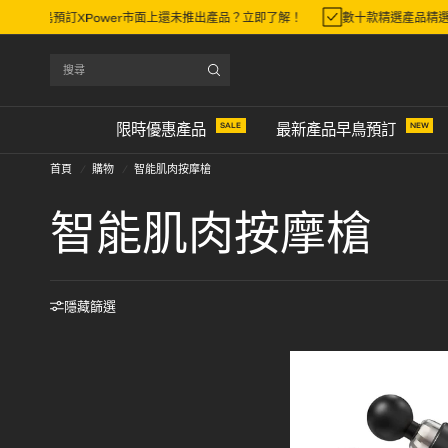
先一步早鳥預訂XPower市面上還未推出產品？立即了解！
數十款精選產品精
搜
尋
SALE
NEW
限時優惠產品
最新產品早鳥預訂
首頁
/
購物
/
智能肌肉按摩槍
智能肌肉按摩槍
隱藏篩選