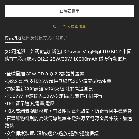
查詢報價單
加入願望清單
商品描述
送貨及付款方式
相關影片
(3C可追溯二維碼)(追加新色) XPower MagFlight10 M17 半固
態TFT彩屏顯示 QI2.2 25W/30W 10000mAh 磁吸行動電源
•全球最細 30W PD & QI2.2認證外置電
•QI2.2 認證,支援25W超快無線充,30分鐘充60%電量
•通過最新CCC認證,V0防火級別,耐高溫測試
•PD27W 極速輸入,30W極速輸出, 兼容不同裝置
•TFT 顯示速度,電量,電壓
•加入高端氣凝膠材質，有效阻隔電池熱量，防止傳回手機機身
•石墨烯物料則能高效傳導無線充電熱源至電源金屬外殼，加速
散熱
•安全保護裝置: 短路/過充/過放/過熱/過流保護