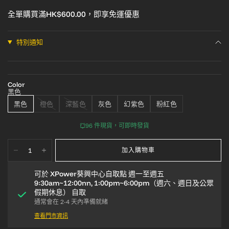
全單購買滿HK$600.00，即享免運優惠
特別通知
Color
黑色
黑色
橙色
深藍色
灰色
幻紫色
粉紅色
96 件現貨，可即時發貨
加入購物車
可於
XPower葵興中心自取點 週一至週五
9:30am~12:00nn, 1:00pm~6:00pm（週六、週日及公眾
假期休息）
自取
通常會在 2-4 天內準備就緒
查看門市資訊