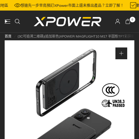
港或澳門地區
想搶先一步早鳥預訂XPower市面上還未推出產品？立即了解！
0
首頁
/
(3C可追溯二維碼)(追加新色)XPOWER MAGFLIGHT10 M17 半固態TFT彩屏顯示 Q