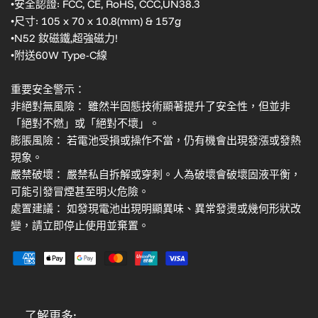
•安全認證: FCC, CE, RoHS, CCC,UN38.3
•尺寸: 105 x 70 x 10.8(mm) & 157g
•N52 釹磁鐵,超強磁力!
•附送60W Type-C線
重要安全警示：
非絕對無風險： 雖然半固態技術顯著提升了安全性，但並非
「絕對不燃」或「絕對不壞」。
膨脹風險： 若電池受損或操作不當，仍有機會出現發漲或發熱
現象。
嚴禁破壞： 嚴禁私自拆解或穿刺。人為破壞會破壞固液平衡，
可能引發冒煙甚至明火危險。
處置建議： 如發現電池出現明顯異味、異常發燙或幾何形狀改
變，請立即停止使用並棄置。
了解更多: