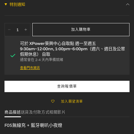
特別通知
加入購物車
可於
XPower葵興中心自取點 週一至週五
9:30am~12:00nn, 1:00pm~6:00pm（週六、週日及公眾
假期休息）
自取
通常會在 2-4 天內準備就緒
查看門市資訊
查詢報價單
加入願望清單
商品描述
送貨及付款方式
相關影片
F05無線充 + 藍牙喇叭小夜燈