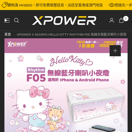
步早鳥預訂XPower市面上還未推出產品？立即了解！
數十款精選產品精選優
0
首頁
/
XPOWER X SANRIO HELLO KITTY RHYTHM F05 無線充電藍牙喇叭小夜燈