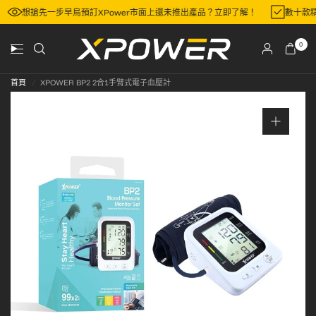
想搶先一步早鳥預訂XPower市面上還未推出產品？立即了解！
數十款
0
首頁
/
XPOWER BP2 2合1手臂式電子血壓計