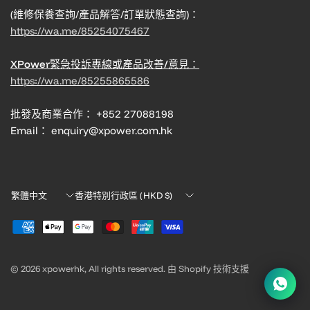
(維修保養查詢/產品解答/訂單狀態查詢)：
https://wa.me/85254075467
XPower緊急投訴專線或產品改善/意見：
https://wa.me/85255865586
批發及商業合作： +852 27088198
Email： enquiry@xpower.com.hk
Translation
Translation
missing:
missing:
zh-
zh-
TW.localization.update_country
TW.localization.update_country
© 2026 xpowerhk, All rights reserved. 由 Shopify 技術支援