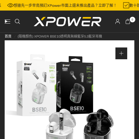
地區
想搶先一步早鳥預訂XPower市面上還未推出產品？立即了解！
數
0
首頁
/
(隨機顏色) XPOWER BSE10透明真無線藍牙5.3藍牙耳機