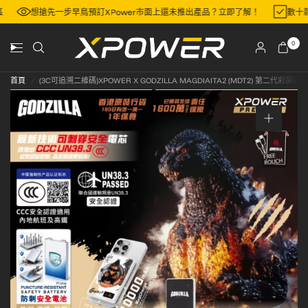
區
想搶先一步早鳥預訂XPower市面上還未推出產品？立即了解！
數十
0
首頁
/
(3C可追溯二維碼)XPOWER X GODZILLA MAGDIAITA2 (MDT2) 第二代