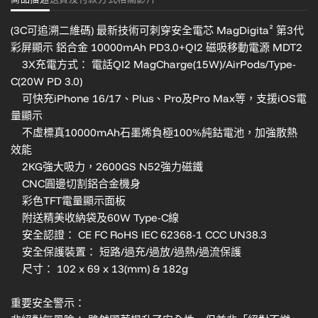
(3C可追溯二維碼)
最新技術可刺穿安全電芯 MagDigita² 第3代
彩屏顯示 鋁合金 10000mAh PD3.0+QI2 磁吸移動電源 MDT2
3X充電方式： 電話QI2 MagCharge(15W)/AirPods/Type-
C(20W PD 3.0)
可快充iPhone 16/17、Plus、Pro及Pro Max等，支援iOS電
量顯示
不虛標真10000mAh石墨烯負極100%純鈷電池，加強散熱
效能
2KG強大吸力，2600GS N52強力磁鐵
CNC圓邊切割鋁合金機身
彩色TFT電量顯示面板
附送精美收納袋及60W Type-C線
安全認證： CE FC RoHS IEC 62368-1 CCC UN38.3
安全保護裝置： 短路/過充/過放/過熱/過流保護
尺寸： 102 x 69 x 13(mm) & 182g
重要安全警示：