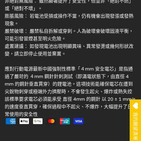
非絕對無風險： 雖然顯著提升了安全性，但並非「絕對不燃」
或「絕對不壞」。
膨脹風險： 若電池受損或操作不當，仍有機會出現發漲或發熱
現象。
嚴禁破壞： 嚴禁私自拆解或穿刺。人為破壞會破壞固液平衡，
可能引發冒煙甚至明火危險。
處置建議： 如發現電池出現明顯異味、異常發燙或幾何形狀改
變，請立即停止使用並棄置。
應對行動電源最新中國強制性標準「４mm 安全電芯」是指通
過了嚴苛的 ４mm 鋼針針刺測試（即滿電狀態下，由直徑 4
mm 的鋼針垂直貫穿）的鋰電池。這項技術能確保電芯在遭到
尖銳物刺穿或極端外力擠壓時，不會發生起火、爆炸或熱失控
該標準要求電芯必須能承受 直徑 4mm 的鋼針 以 20 ± 1 mm/s
的速度垂直貫穿，確保過程中不起火、不爆炸，大幅提升了日
常使用的安全性
我的願望清單