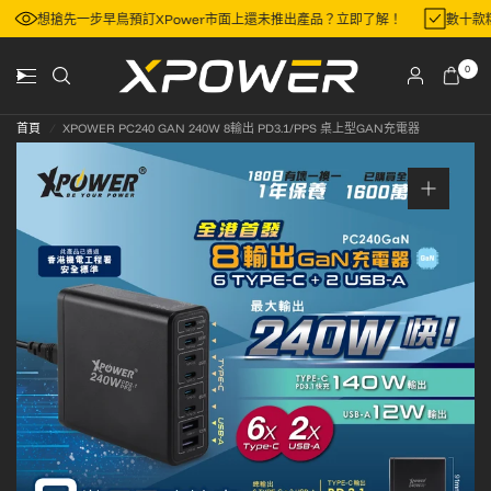
想搶先一步早鳥預訂XPower市面上還未推出產品？立即了解！
數十款
0
首頁
/
XPOWER PC240 GAN 240W 8輸出 PD3.1/PPS 桌上型GAN充電器