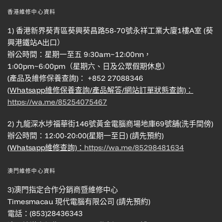
香港維修中心資料
1) 香港新界葵青區葵興葵昌路58-70號永祥工業大廈1樓A室 (葵
興港鐵站A出口）
辦公時間：星期一至五 9:30am~12:00nn，
1:00pm~6:00pm（星期六、日及公眾假期休息）
(產品及維修保養查詢)： +852 27088346
(Whatsapp維修保養查詢/產品解答/網站訂單狀態查詢)：
https://wa.me/85254075467
2) 九龍深水埗福華街146號黃金電腦商場地庫69號舖(洗手間傍)
辦公時間：12:00-20:00(星期一至日) (請先預約)
(Whatsapp維修查詢)：
https://wa.me/85298481634
澳門維修中心資料
3)澳門指定合作分銷商暨維修中心
Timesmacau 現代電腦有限公司 (請先預約)
電話：(853)28436343