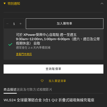
特別通知
加入購物車
可於
XPower葵興中心自取點 週一至週五
9:30am~12:00nn, 1:00pm~6:00pm（週六、週日及公眾
假期休息）
自取
通常會在 2-4 天內準備就緒
查看門市資訊
查詢報價單
加入願望清單
商品描述
送貨及付款方式
相關影片
WLS24
全球最薄鋁合金
3合1 Qi2 折疊式磁吸無線充電座