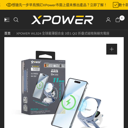
區
想搶先一步早鳥預訂XPower市面上還未推出產品？立即了解！
數十
0
首頁
/
XPOWER WLS24 全球最薄鋁合金 3合1 QI2 折疊式磁吸無線充電座