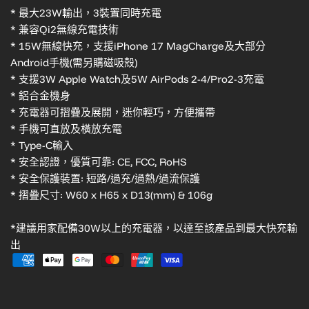
* 最大23W輸出，3裝置同時充電
* 兼容Qi2無線充電技術
* 15W無線快充，支援iPhone 17 MagCharge及大部分
Android手機(需另購磁吸殼)
* 支援3W Apple Watch及5W AirPods 2-4/Pro2-3充電
* 鋁合金機身
* 充電器可摺疊及展開，迷你輕巧，方便攜帶
* 手機可直放及橫放充電
* Type-C輸入
* 安全認證，優質可靠: CE, FCC, RoHS
* 安全保護裝置: 短路/過充/過熱/過流保護
* 摺疊尺寸: W60 x H65 x D13(mm) & 106g
*建議用家配備30W以上的充電器，以達至該產品到最大快充輸
出