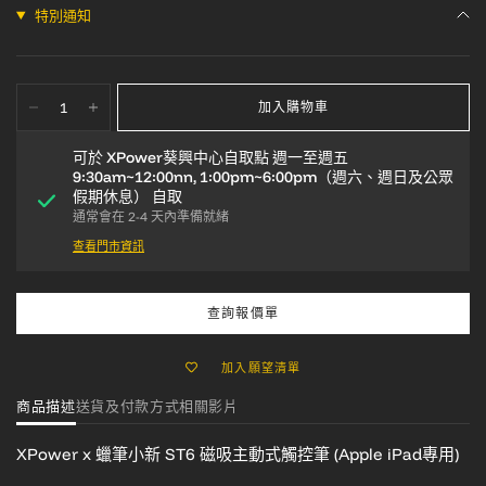
特別通知
加入購物車
可於
XPower葵興中心自取點 週一至週五
9:30am~12:00nn, 1:00pm~6:00pm（週六、週日及公眾
假期休息）
自取
通常會在 2-4 天內準備就緒
查看門市資訊
查詢報價單
加入願望清單
商品描述
送貨及付款方式
相關影片
XPower x 蠟筆小新 ST6 磁吸主動式觸控筆 (Apple iPad專用)