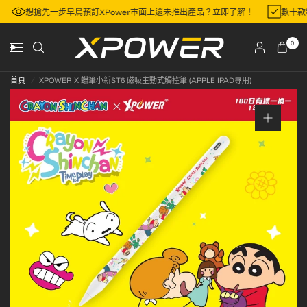
區
想搶先一步早鳥預訂XPower市面上還未推出產品？立即了解！
數十
0
首頁
/
XPOWER X 蠟筆小新ST6 磁吸主動式觸控筆 (APPLE IPAD專用)