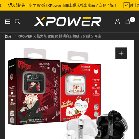
門地區
想搶先一步早鳥預訂XPower市面上還未推出產品？立即了解！
0
首頁
/
XPOWER X 膽大黨 BSE10 透明真無線藍牙5.3藍牙耳機