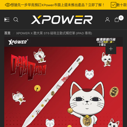
地區
想搶先一步早鳥預訂XPower市面上還未推出產品？立即了解！
數十
0
首頁
/
XPOWER X 膽大黨 ST6 磁吸主動式觸控筆 (IPAD 專用)