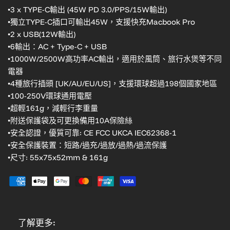
•3 x TYPE-C輸出 (45W PD 3.0/PPS/15W輸出)
•獨立TYPE-C插口可輸出45W，支援快充Macbook Pro
•2 x USB(12W輸出)
•6輸出：AC + Type-C + USB
•1000W/2500W高功率AC輸出，適用於風筒、旅行水煲等不同
電器
•4種旅行插頭 [UK/AU/EU/US]，支援環球超過198個國家地區
•100-250V環球通用電壓
•超輕161g，減輕行李重量
•附送保護袋及可更換備用10A保險絲
•安全認證，優質可靠: CE FCC UKCA IEC62368-1
•安全保護裝置：短路/過充/過放/過熱/過流保護
•尺寸: 55x75x52mm & 161g
了解更多: