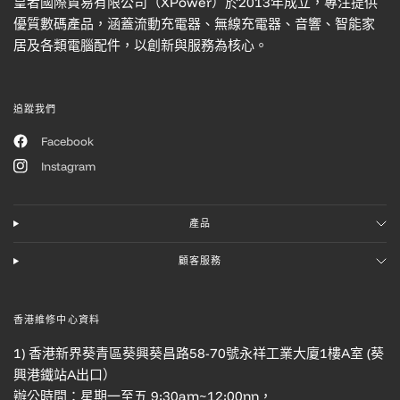
皇者國際貿易有限公司（XPower）於2013年成立，專注提供
優質數碼產品，涵蓋流動充電器、無線充電器、音響、智能家
居及各類電腦配件，以創新與服務為核心。
追蹤我們
Facebook
Instagram
產品
顧客服務
香港維修中心資料
1) 香港新界葵青區葵興葵昌路58-70號永祥工業大廈1樓A室 (葵
興港鐵站A出口）
辦公時間：星期一至五 9:30am~12:00nn，