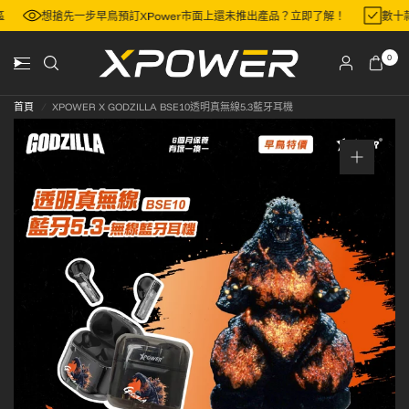
地區
想搶先一步早鳥預訂XPower市面上還未推出產品？立即了解！
數
0
首頁
/
XPOWER X GODZILLA BSE10透明真無線5.3藍牙耳機