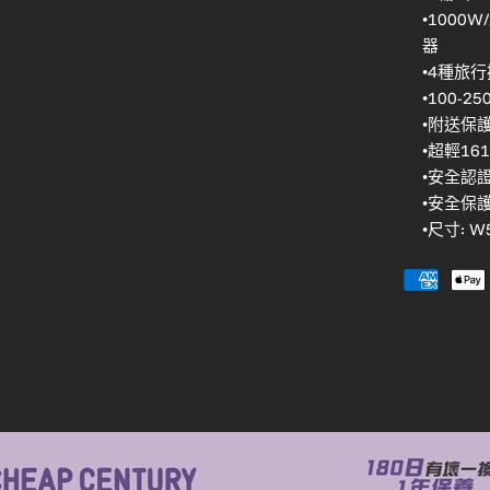
•100
器
•4種旅行
•100-
•附送保
•超輕1
•安全認證： 
•安全保
•尺寸: W5