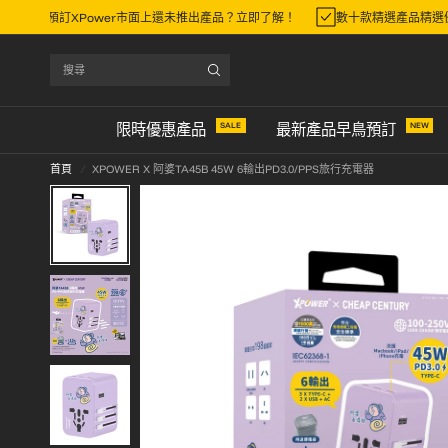
搶先一步早鳥預訂XPower市面上還未推出產品？立即了解！
數十款精選產品
搜
尋
SALE
NEW
限時優惠產品
最新產品早鳥預訂
首頁
/
XPOWER X 阿婆TA45B 45W 6輸出PD3.0/PPS旅行充電器