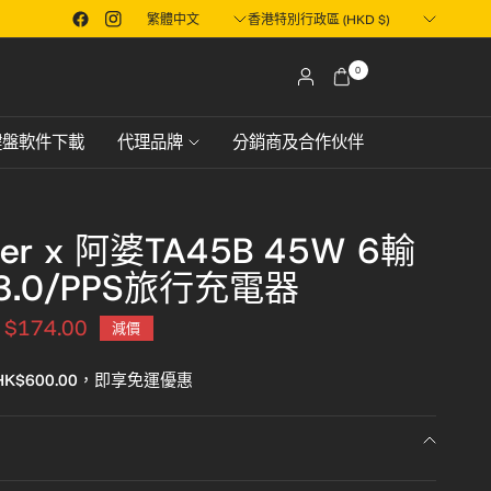
Translation
Translation
香港或澳門地區
想搶先一步早鳥預訂XPower市面上還未推出產品？立即了解！
missing:
missing:
zh-
zh-
0
TW.localization.update_country
TW.localization.update_country
鍵盤軟件下載
代理品牌
分銷商及合作伙伴
er x 阿婆TA45B 45W 6輸
3.0/PPS旅行充電器
$174.00
減價
K$600.00，即享免運優惠