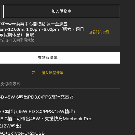
加入購物車
於
XPower葵興中心自取點 週一至週五
0am~12:00nn, 1:00pm~6:00pm（週六、週日
查看門市資訊
眾假期休息）
自取
在 2-4 天內準備就緒
查詢報價單
加入願望清單
及付款方式
5B 45W 6輸出PD3.0/PPS旅行充電器
PE-C輸出 (45W PD 3.0/PPS/15W輸出)
PE-C插口可輸出45W，支援快充Macbook Pro
B(12W輸出)
C+3xType-C+2xUSB