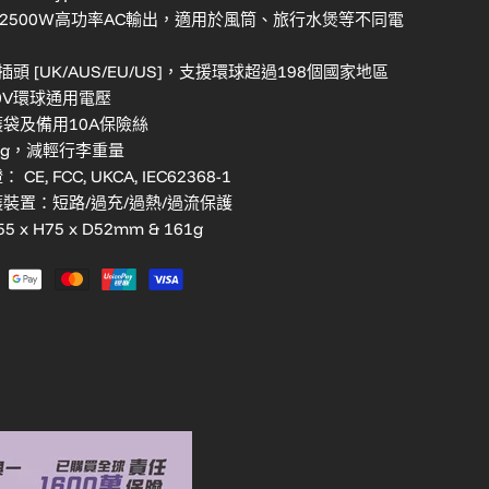
0W/2500W高功率AC輸出，適用於風筒、旅行水煲等不同電
插頭 [UK/AUS/EU/US]，支援環球超過198個國家地區
250V環球通用電壓
護袋及備用10A保險絲
61g，減輕行李重量
CE, FCC, UKCA, IEC62368-1
護裝置：短路/過充/過熱/過流保護
5 x H75 x D52mm & 161g