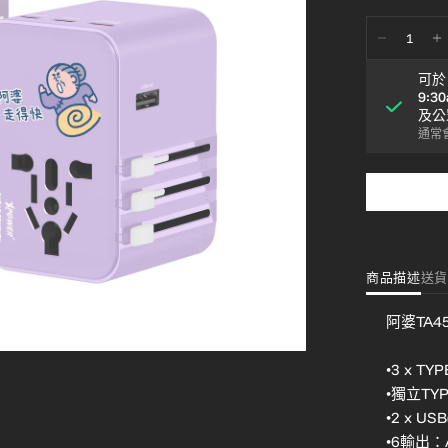
可
9:3
及公
通常會
商品描述
送貨
阿婆TA4
•3 x TY
•獨立TY
•2 x US
•6輸出：A