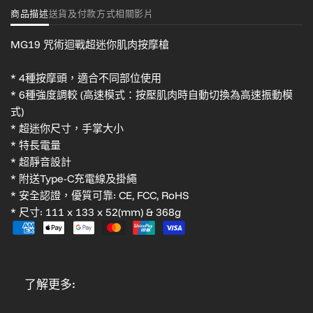
商品描述
送貨及付款方式
相關影片
MG19 咒術迴戰超迷你肌肉按摩槍
* 4種按摩頭，適合不同部位使用
* 6種強度調較 (高速模式：按壓肌肉時自動切換為高速振動模
式)
* 超迷你尺寸，手掌大小
* 特長電量
* 超靜音設計
* 附送Type-C充電線及掛繩
* 安全認證，優質可靠: CE, FCC, RoHS
* 尺寸: 111 x 133 x 52(mm) & 368g
了解更多: