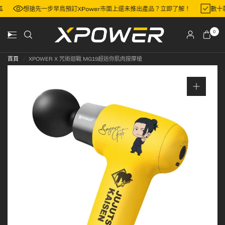
門地區
想搶先一步早鳥預訂XPower市面上還未推出產品？立即了解！
0
首頁
/
XPOWER X 咒術迴戰 MG19超迷你肌肉按摩槍