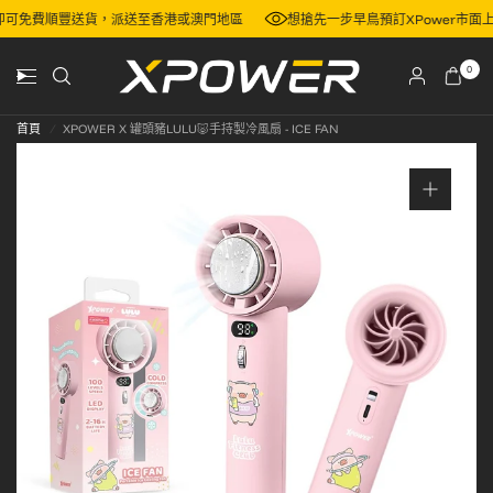
00，即可免費順豐送貨，派送至香港或澳門地區
想搶先一步早鳥預訂XPower市
0
首頁
/
XPOWER X 罐頭豬LULU🐷手持製冷風扇 - ICE FAN