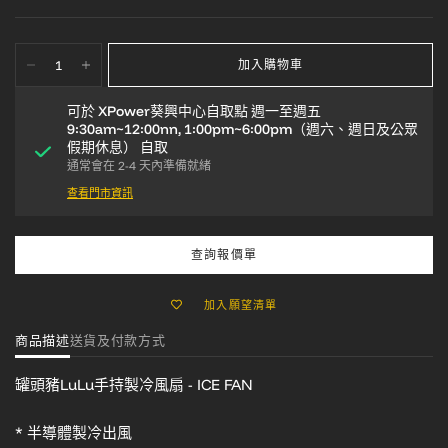
加入購物車
可於
XPower葵興中心自取點 週一至週五
9:30am~12:00nn, 1:00pm~6:00pm（週六、週日及公眾
假期休息）
自取
通常會在 2-4 天內準備就緒
查看門市資訊
查詢報價單
加入願望清單
商品描述
送貨及付款方式
罐頭豬LuLu
手持製冷風扇 - ICE FAN
* 半導體製冷出風