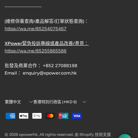
------------------------
(維修保養查詢/產品解答/訂單狀態查詢)：
https://wa.me/85254075467
XPower緊急投訴專線或產品改善/意見：
https://wa.me/85255865586
批發及商業合作： +852 27088198
Email： enquiry@xpower.com.hk
Translation
Translation
missing:
missing:
zh-
zh-
TW.localization.update_country
TW.localization.update_country
© 2026 xpowerhk, All rights reserved. 由 Shopify 技術支援