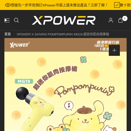
區
想搶先一步早鳥預訂XPower市面上還未推出產品？立即了解！
數十
0
首頁
/
XPOWER X SANRIO POMPOMPURIN MG19 超迷你肌肉按摩槍