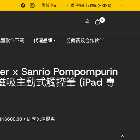
Translation
Translation
港或澳門地區
想搶先一步早鳥預訂XPower市面上還未推出產品？立即了解！
missing:
missing:
zh-
zh-
0
TW.localization.update_country
TW.localization.update_country
鍵盤軟件下載
代理品牌
分銷商及合作伙伴
er x Sanrio Pompompurin
 磁吸主動式觸控筆 (iPad 專
K$600.00，即享免運優惠