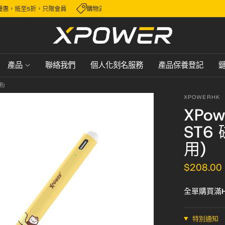
選優惠，抵至5折，只限會員
購物滿 HK$600，即可免費順豐送貨，派送至香
產品
聯絡我們
個人化刻名服務
產品保養登記
用)
XPOWERHK
XPow
ST6
用)
$208.00
全單購買滿H
特別通知