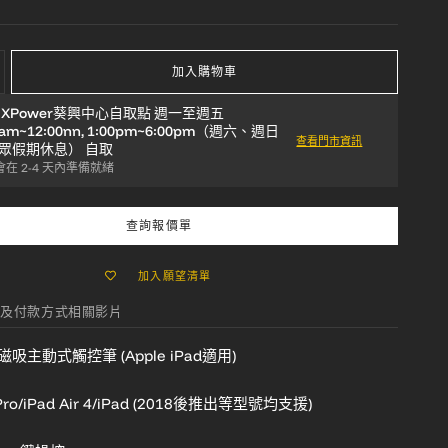
加入購物車
於
XPower葵興中心自取點 週一至週五
0am~12:00nn, 1:00pm~6:00pm（週六、週日
查看門市資訊
眾假期休息）
自取
在 2-4 天內準備就緒
查詢報價單
加入願望清單
及付款方式
相關影片
T6磁吸主動式觸控筆 (Apple iPad適用)
ro/iPad Air 4/iPad
(2018後推出等型號均支援)