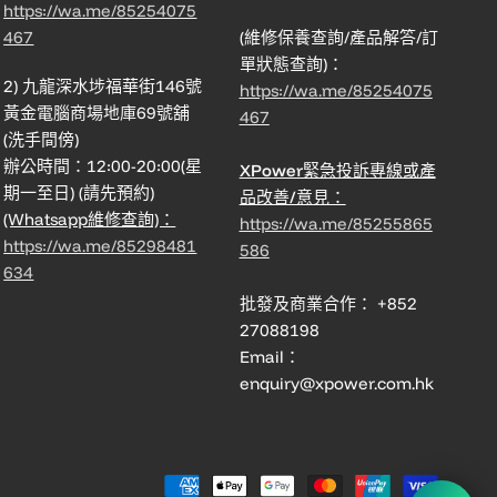
https://wa.me/85254075
467
(維修保養查詢/產品解答/訂
單狀態查詢)：
2) 九龍深水埗福華街146號
https://wa.me/85254075
黃金電腦商場地庫69號舖
467
(洗手間傍)
辦公時間：12:00-20:00(星
XPower緊急投訴專線或產
期一至日) (請先預約)
品改善/意見：
(Whatsapp維修查詢)：
https://wa.me/85255865
https://wa.me/85298481
586
634
批發及商業合作： +852
27088198
Email：
enquiry@xpower.com.hk