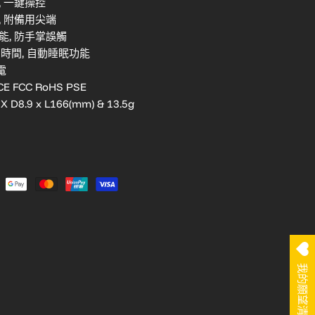
, 一鍵操控
, 附備用尖端
能, 防手掌誤觸
用時間, 自動睡眠功能
電
E FCC RoHS PSE
X D8.9 x L166(mm) & 13.5g
我的願望清單