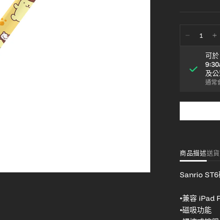
可
9:3
及公
通常會
商品描述
送貨
Sanrio S
•兼容 iPad P
•磁吸功能