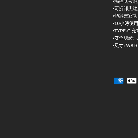
•觸控式按鍵
•可拆卸尖端
•傾斜書寫功
•10小時使
•TYPE-C 充
•安全認證: C
•尺寸: W8.9 