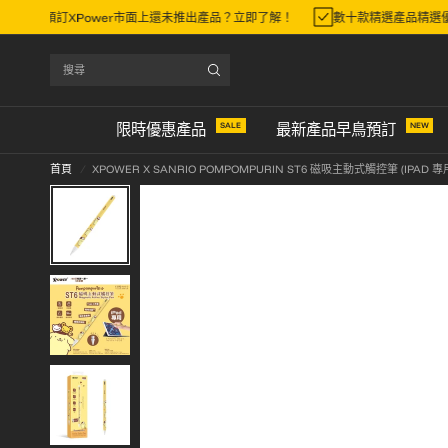
先一步早鳥預訂XPower市面上還未推出產品？立即了解！
數十款精選產品精
搜
尋
SALE
NEW
限時優惠產品
最新產品早鳥預訂
首頁
/
XPOWER X SANRIO POMPOMPURIN ST6 磁吸主動式觸控筆 (IPAD 專