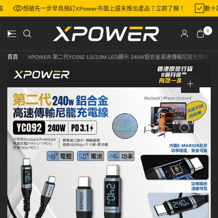
地區
想搶先一步早鳥預訂XPower市面上還未推出產品？立即了解！
數
0
首頁
/
XPOWER 第二代YC092 1.0/2.0M LED顯示 240W鋁合金高速傳輸尼龍充電線 TYP