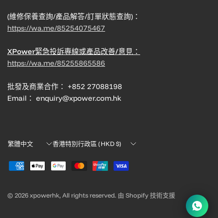
(維修保養查詢/產品解答/訂單狀態查詢)：
https://wa.me/85254075467
XPower緊急投訴專線或產品改善/意見：
https://wa.me/85255865586
批發及商業合作： +852 27088198
Email： enquiry@xpower.com.hk
Translation
Translation
missing:
missing:
zh-
zh-
TW.localization.update_country
TW.localization.update_country
© 2026 xpowerhk, All rights reserved. 由 Shopify 技術支援