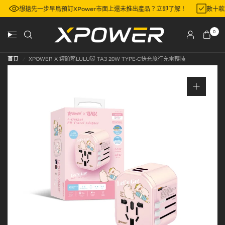
區
想搶先一步早鳥預訂XPower市面上還未推出產品？立即了解！
數十
0
首頁
/
XPOWER X 罐頭豬LULU🐷 TA3 20W TYPE-C快充旅行充電轉插