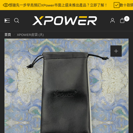
想搶先一步早鳥預訂XPower市面上還未推出產品？立即了解！
數十款
0
首頁
/
XPOWER皮袋 (大)