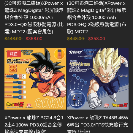
(3C可追溯二維碼)XPower x
(3C可追溯二維碼)XPower x
龍珠Z MagDigita² 彩屏顯示
龍珠Z MagDigita² 彩屏顯示
鋁合金外殼 10000mAh
鋁合金外殼 10000mAh
PD3.0+QI2磁吸移動電源 (比
PD3.0+QI2磁吸移動電源 (布
達) MDT2 (圖案會甩色)
歐) MDT2
$448.00
$358.00
$448.00
$358.00
減價
0.4M
XPower x 龍珠Z BC24 8合1
XPower x 龍珠Z TA45B 45W
2出4 100W PD3.0鋁合金傳
6輸出 PD3.0/PPS快充旅行充
輸高速充電線 (悟空)
電器 (比達)