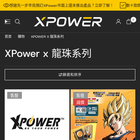
想搶先一步早鳥預訂XPower市面上還未推出產品？立即了解！
數十款
0
首頁
/
購物
/
XPOWER X 龍珠系列
XPower x 龍珠系列
篩選和排序
售罄
售罄
減價