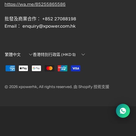
https://wa.me/85255865586
批發及商業合作： +852 27088198
Email： enquiry@xpower.com.hk
Translation
Translation
missing:
missing:
zh-
zh-
TW.localization.update_country
TW.localization.update_country
© 2026 xpowerhk, All rights reserved. 由 Shopify 技術支援
請求報價