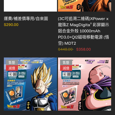
運費/補差價專用/自來圖
(3C可追溯二維碼)XPower x
$290.00
龍珠Z MagDigita² 彩屏顯示
鋁合金外殼 10000mAh
PD3.0+QI2磁吸移動電源 (悟
空) MDT2
$448.00
$358.00
售罄
售罄
減價
減價