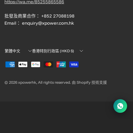
https://wa.me/85255865586
批發及商業合作： +852 27088198
Email： enquiry@xpower.com.hk
Translation
Translation
missing:
missing:
zh-
zh-
TW.localization.update_country
TW.localization.update_country
© 2026 xpowerhk, All rights reserved. 由 Shopify 技術支援
請求報價