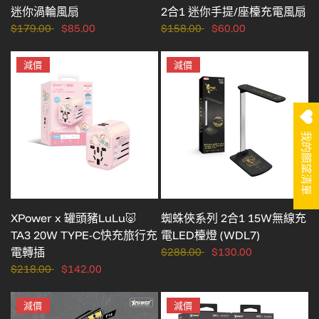
迷你渦輪風扇
2合1 迷你手提/座檯充電風扇
$179.00
$85.00
$158.00
$60.00
減價
減價
我的願望清單
XPower x 罐頭豬LuLu🐷
蜘蛛俠系列 2合1 15W無線充
TA3 20W TYPE-C快充旅行充
電LED檯燈 (WDL7)
電轉插
$288.00
$130.00
$218.00
$142.00
減價
減價