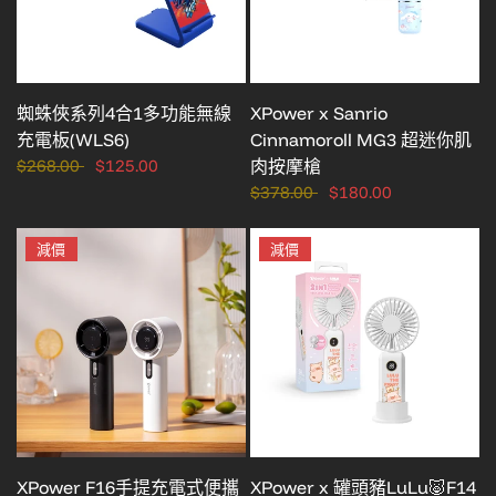
蜘蛛俠系列4合1多功能無線
XPower x Sanrio
充電板(WLS6)
Cinnamoroll MG3 超迷你肌
$268.00
$125.00
肉按摩槍
$378.00
$180.00
減價
減價
XPower F16手提充電式便攜
XPower x 罐頭豬LuLu🐷F14