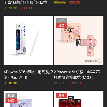
明真無線藍牙5.3藍牙耳機
$99.00
$50.00
$178.00
$89.00
售罄
減價
XPower ST6 磁吸主動式觸控
XPower x 罐頭豬Lulu🐷 超
筆 (iPad 專用)
迷你肌肉按摩槍 (MG3)
$138.00
$378.00
$189.00
售罄
減價
減價