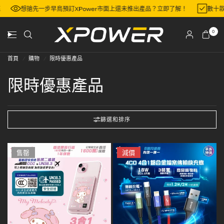
區
想搶先一步早鳥預訂XPower市面上還未推出產品？立即了解！
數十
0
首頁
/
購物
/
限時優惠產品
限時優惠產品
篩選和排序
售罄
減價