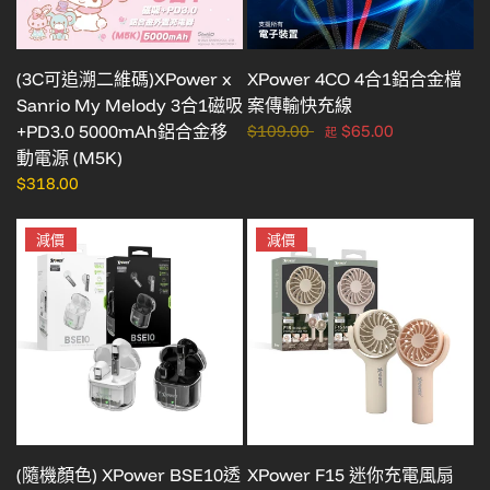
(3C可追溯二維碼)XPower x
XPower 4CO 4合1鋁合金檔
Sanrio My Melody 3合1磁吸
案傳輸快充線
+PD3.0 5000mAh鋁合金移
$109.00
$65.00
起
動電源 (M5K)
$318.00
減價
減價
(隨機顏色) XPower BSE10透
XPower F15 迷你充電風扇