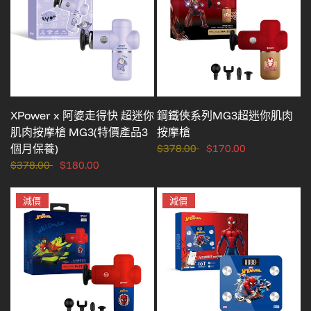
XPower x 阿婆走得快 超迷你
鋼鐵俠系列MG3超迷你肌肉
肌肉按摩槍 MG3(特價產品3
按摩槍
個月保養)
$378.00
$170.00
$378.00
$180.00
減價
減價