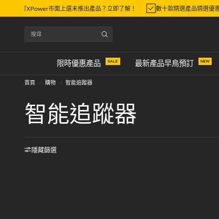
步早鳥預訂XPower市面上還未推出產品？立即了解！
數十款精選產品精選優
搜
尋
SALE
NEW
限時優惠產品
最新產品早鳥預訂
首頁
/
購物
/
智能追蹤器
智能追蹤器
隱藏篩選