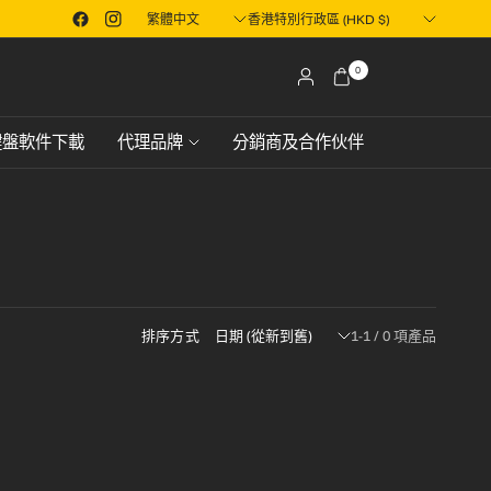
Translation
Translation
澳門地區
想搶先一步早鳥預訂XPower市面上還未推出產品？立即了解！
missing:
missing:
zh-
zh-
0
TW.localization.update_country
TW.localization.update_country
鍵盤軟件下載
代理品牌
分銷商及合作伙伴
排序方式
1-1 / 0 項產品