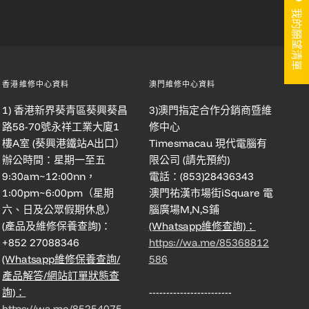
我的願望清單
香港維修中心資料
澳門維修中心資料
1) 香港新界葵青區葵興葵昌
3)澳門指定合作分銷商暨維
路58-70號永祥工業大廈1
修中心
樓A室 (葵興港鐵站A出口）
Timesmacau 現代電腦有
辦公時間：星期一至五
限公司 (請先預約)
9:30am~12:00nn，
電話：(853)28436343
1:00pm~6:00pm（星期
澳門祐漢市場街iSquare 電
六、日及公眾假期休息）
腦廣場M,N,S鋪
(產品及維修保養查詢)：
(Whatsapp維修查詢)：
+852 27088346
https://wa.me/85368812
(Whatsapp維修保養查詢/
586
產品解答/網站訂單狀態查
詢)：
------------------------
https://wa.me/85254075