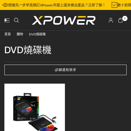
想搶先一步早鳥預訂XPower市面上還未推出產品？立即了解！
數十款
0
首頁
/
購物
/
DVD燒碟機
DVD燒碟機
篩選和排序